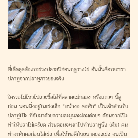
ที่เด็ดสุดต้องรอช่วงปลายปีก่
อนฤดูวางไข่ อันนั้นคือรสราชา
ปลาทูจากปลาทู
สาวของจริง
ใครรอไม่ไหวไปแวะซื้อได้ที่ตลาด
แม่กลอง หรือแถวๆ นี้ดู
ก่อน นอนนิ่งอยู่ในเข่งเล็ก “หน้างอ คอหัก” เป็นเจ้าตำหรับ
ปลาทูโป๊ะ ที่จับมาด้วยความละมุนละม่อมค่
อยๆ ต้อนจากโป๊ะ
ทำให้ปลาไม่เครียด ส่วนตอนจะเอาไปทำปลาทูนึ่ง (ต้ม) คน
ทำจะหักคอก่อนใส่เข่ง เพื่อให้พอดีกับขนาดของเข่ง จนเ
ป็น