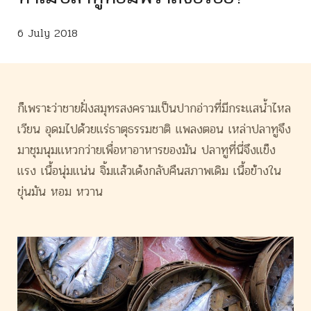
Gallery
About Us
6 July 2018
Contact
Get direction
ก็เพราะว่าชายฝั่งสมุทรสงครามเป็
นปากอ่าวที่มีกระแสน้ำไหล
เวียน อุดมไปด้วยแร่ธาตุธรรมชาติ แพลงตอน เหล่าปลาทูจึง
มาชุมนุมแหวกว่
ายเพื่อหาอาหารของมัน ปลาทูที่นี่จึงแข็ง
แรง เนื้อนุ่มแน่น จิ้มแล้วเด้งกลับคืนสภาพเดิม เนื้อข้างใน
ขุ่นมัน หอม หวาน