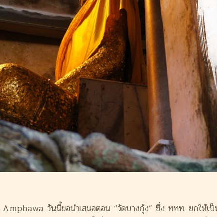
Facilities
Blog
Gallery
About Us
Contact
Get direction
phawa วันนี้ขอนำเสนอตอน “วัดบางกุ้ง” ซึ่ง ททท. ยกให้เป