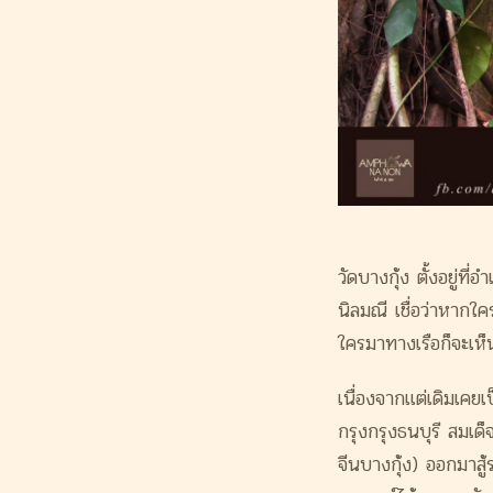
วัดบางกุ้ง ตั้งอยู่ที่
นิลมณี เชื่อว่าหากใคร
ใครมาท
างเรือก็จะเห
เนื่องจากแต่เดิมเคย
กรุงกรุงธนบุรี สมเ
จีนบางกุ้ง) ออกมาสู