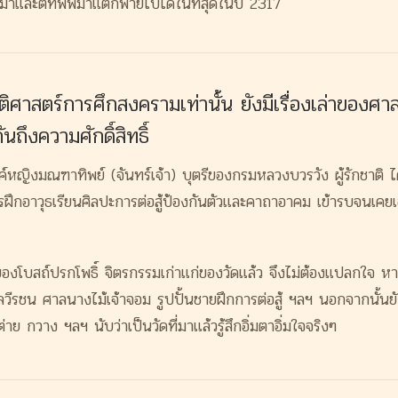
มาและตี
ทัพพม่าแตกพ่ายไปได้ในที่สุ
ดในปี 2317
ัติศาสตร์การศึ
กสงครามเท่านั้น ยังมีเรื่องเล่าของศาล
ันถึ
งความศักดิ์สิทธิ์
ค์หญิงมณฑาทิพย์ (จันทร์เจ้า) บุตรีของกรมหลวงบวรวัง ผู้รักชาติ ไ
ฝึกอาวุธเรียนศิ
ลปะการต่อสู้ป้องกันตัวและคาถาอ
าคม เข้ารบจนเคย
บสถ์ปรกโพธิ์ จิตรกรรมเก่าแก่ของวัดแล้ว จึงไม่ต้องแปลกใจ หากผ
ีรชน ศาลนางไม้เจ้าจอม รูปปั้นชายฝึกการต่อสู้ ฯลฯ นอกจากนั้นยังม
่าย กวาง ฯลฯ นับว่าเป็นวัดที่มาแล้วรู้สึกอิ่
มตาอิ่มใจจริงๆ