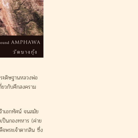
่ประดิษฐานหลวงพ่อ
กี่ยวกับศึกสงคราม
จ้าเอกทัศน์ จนสมัย
งเป็นกองทหาร (ค่าย
็จพระเจ้าตากสิน ซึ่ง