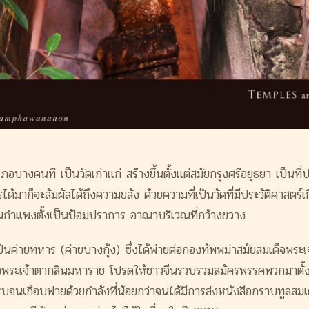
อำเภอบางคนที เป็นวัดเก่าแก่ สร้างขึ้นตั้งแต่สมัยกรุงศรีอยุ
ธยา เป็นที
ได้มาก็จะสัมผั
สได้ถึงความขลัง ด้วยความที่เป็นวัดที่มีประวัติ
ศาสตร์เ
็นกำแพงตั้
งเป็นป้อมปราการ อาณาบริเวณที่กว้างขวาง
เป็นค่ายทหา
ร (ค่ายบางกุ้ง) ซึ่งได้พ่ายต่อกองทัพพม่าสมั
ยสมเด็จพระเ
ด็จพระเจ้าตากสินมหาราช โปรดให้ชาวจีนรวบรวมสมัครพรรคพว
กมาตั้
้รบจนเกือบพ่ายด้วยกำลั
งที่น้อยกว่าจนได้มีการส่งหนั
งสือกราบทูลสมเด