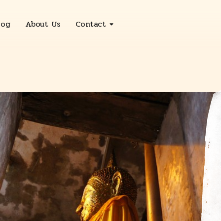
log
About Us
Contact
Sleepy Deluxe
Sleepy Sanctuary
Sleepy Deluxe with Bathtub
Two Bedroom Suite