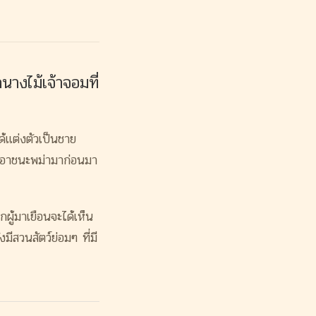
นางไม้เจ้
าจอมที่
ด้แต่งตัวเป็นชาย
เอาชนะพม่ามาก่อนมา
ู้มาเยือนจะได้เห็น
ีสวนสัตว์ย่อมๆ ที่มี